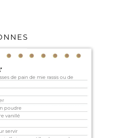
SONNES
sses de pain de mie rassis ou de
ier
en poudre
e vanillé
r servir