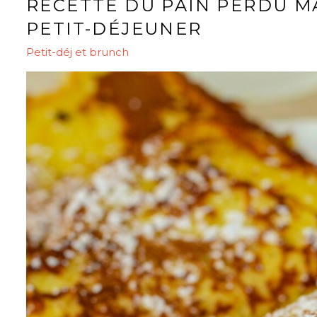
RECETTE DU PAIN PERDU MA
PETIT-DÉJEUNER
Petit-déj et brunch