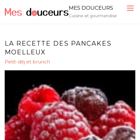
Skip
MES DOUCEURS
to
Cuisine et gourmandise
content
LA RECETTE DES PANCAKES
MOELLEUX
Petit-déj et brunch