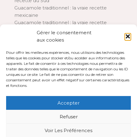
recette du Sud
Guacamole traditionnel : la vraie recette
mexicaine
Guacamole traditionnel : la vraie recette
mexicaine
Gérer le consentement
Guacamole traditionnel : la vraie recette
aux cookies
mexicaine
Aubergines à la parmigiana : la recette italienne
Pour offrir les meilleures expériences, nous utilisons des technologies
telles que les cookies pour stocker et/ou accéder aux informations des
traditionnelle
appareils. Le fait de consentir à ces technologies nous permettra de
Chia pudding lait de coco et framboises : le petit-
traiter des données telles que le comportement de navigation ou les ID
déjeuner d’été rafraîchissant
uniques sur ce site. Le fait de ne pas consentir ou de retirer son
consentement peut avoir un effet négatif sur certaines caractéristiques
A PROPOS
et fonctions.
Plan du site
Contact
Accepter
Mentions légales
Refuser
Voir Les Préférences
Powered By WordPress |
Recipe Blogz