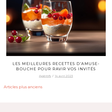
LES MEILLEURES RECETTES D’AMUSE-
BOUCHE POUR RAVIR VOS INVITÉS
Apéritifs
14 avril 2023
NAVIGATION
Articles plus anciens
DES
ARTICLES