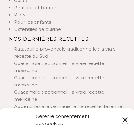
Guide
Petit-déj et brunch
Plats
Pour les enfants
Ustensiles de cuisine
NOS DERNIÈRES RECETTES
Ratatouille provencale traditionnelle : la vraie
recette du Sud
Guacamole traditionnel : la vraie recette
mexicaine
Guacamole traditionnel : la vraie recette
mexicaine
Guacamole traditionnel : la vraie recette
mexicaine
Aubergines à la parmigiana : la recette italienne
traditionnelle
Gérer le consentement
Chia pudding lait de coco et framboises : le petit-
aux cookies
déjeuner d’été rafraîchissant