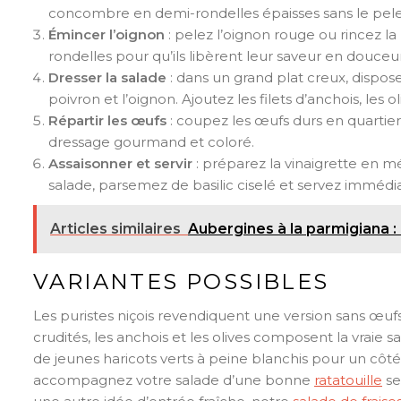
concombre en demi-rondelles épaisses sans le peler, 
Émincer l’oignon
: pelez l’oignon rouge ou rincez la 
rondelles pour qu’ils libèrent leur saveur en douceur
Dresser la salade
: dans un grand plat creux, dispo
poivron et l’oignon. Ajoutez les filets d’anchois, les 
Répartir les œufs
: coupez les œufs durs en quartiers
dressage gourmand et coloré.
Assaisonner et servir
: préparez la vinaigrette en mél
salade, parsemez de basilic ciselé et servez imméd
Articles similaires
Aubergines à la parmigiana : 
VARIANTES POSSIBLES
Les puristes niçois revendiquent une version sans œuf
crudités, les anchois et les olives composent la vraie 
de jeunes haricots verts à peine blanchis pour un côt
accompagnez votre salade d’une bonne
ratatouille
se