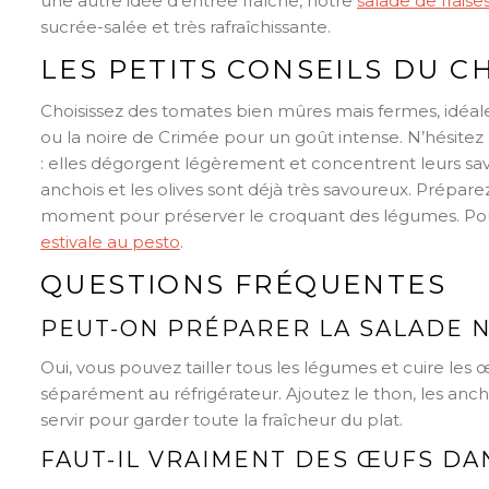
une autre idée d’entrée fraîche, notre
salade de fraise
sucrée-salée et très rafraîchissante.
LES PETITS CONSEILS DU C
Choisissez des tomates bien mûres mais fermes, idé
ou la noire de Crimée pour un goût intense. N’hésitez 
: elles dégorgent légèrement et concentrent leurs save
anchois et les olives sont déjà très savoureux. Préparez
moment pour préserver le croquant des légumes. Pou
estivale au pesto
.
QUESTIONS FRÉQUENTES
PEUT-ON PRÉPARER LA SALADE NI
Oui, vous pouvez tailler tous les légumes et cuire les
séparément au réfrigérateur. Ajoutez le thon, les anch
servir pour garder toute la fraîcheur du plat.
FAUT-IL VRAIMENT DES ŒUFS DAN