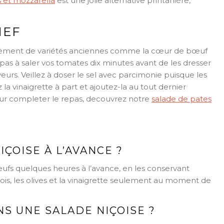
s et mozzarella
est une jolie alternative printanière,
HEF
alement de variétés anciennes comme la cœur de bœuf
pas à saler vos tomates dix minutes avant de les dresser
urs. Veillez à doser le sel avec parcimonie puisque les
 la vinaigrette à part et ajoutez-la au tout dernier
r completer le repas, decouvrez notre
salade de pates
ÇOISE À L’AVANCE ?
 œufs quelques heures à l’avance, en les conservant
ois, les olives et la vinaigrette seulement au moment de
S UNE SALADE NIÇOISE ?