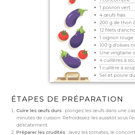
1 poivron vert
4 œufs frais
200 g de thon à 
12 filets d’ancho
1 oignon rouge
100 g d’olives no
Une vingtaine de
4 cuillères à so
1 cuillère à so
Sel et poivre d
ÉTAPES DE PRÉPARATION
Cuire les œufs durs
: plongez les œufs dans une cass
minutes de cuisson. Refroidissez-les aussitôt sous l’
délicatement.
Préparer les crudités
: lavez les tomates, le concomb