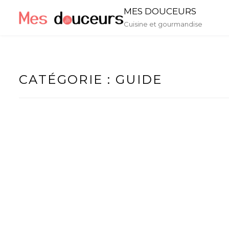
Skip
MES DOUCEURS
to
Cuisine et gourmandise
content
CATÉGORIE :
GUIDE