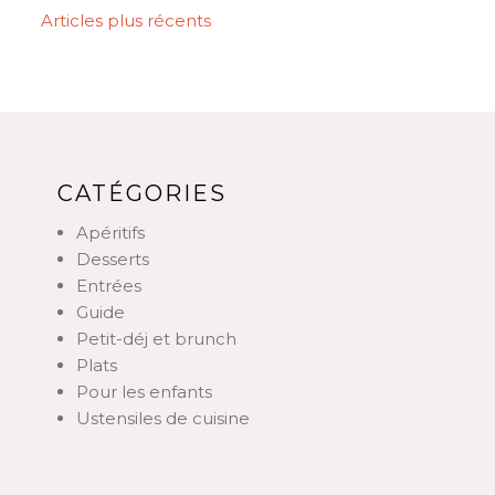
NAVIGATION
Articles plus récents
DES
ARTICLES
CATÉGORIES
Apéritifs
Desserts
Entrées
Guide
Petit-déj et brunch
Plats
Pour les enfants
Ustensiles de cuisine