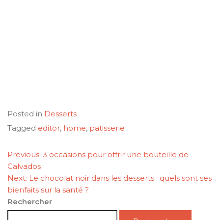
Posted in
Desserts
Tagged
editor
,
home
,
patisserie
NAVIGATION
Previous:
3 occasions pour offrir une bouteille de
DE
Calvados
L’ARTICLE
Next:
Le chocolat noir dans les desserts : quels sont ses
bienfaits sur la santé ?
Rechercher