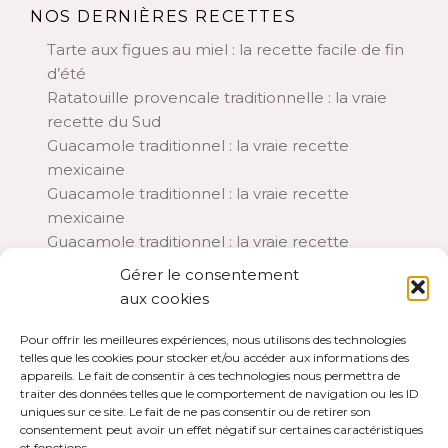
NOS DERNIÈRES RECETTES
Tarte aux figues au miel : la recette facile de fin
d’été
Ratatouille provencale traditionnelle : la vraie
recette du Sud
Guacamole traditionnel : la vraie recette
mexicaine
Guacamole traditionnel : la vraie recette
mexicaine
Guacamole traditionnel : la vraie recette
mexicaine
Gérer le consentement
Aubergines à la parmigiana : la recette italienne
aux cookies
traditionnelle
Chia pudding lait de coco et framboises : le petit-
Pour offrir les meilleures expériences, nous utilisons des technologies
telles que les cookies pour stocker et/ou accéder aux informations des
déjeuner d’été rafraîchissant
appareils. Le fait de consentir à ces technologies nous permettra de
Financiers aux framboises : la recette moelleuse
traiter des données telles que le comportement de navigation ou les ID
et fondante
uniques sur ce site. Le fait de ne pas consentir ou de retirer son
consentement peut avoir un effet négatif sur certaines caractéristiques
A PROPOS
et fonctions.