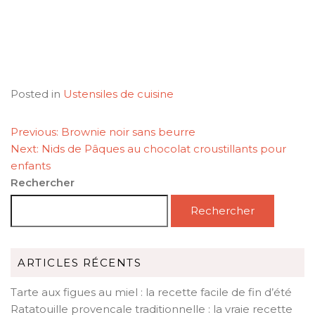
Posted in
Ustensiles de cuisine
NAVIGATION
Previous:
Brownie noir sans beurre
DE
Next:
Nids de Pâques au chocolat croustillants pour
L’ARTICLE
enfants
Rechercher
Rechercher
ARTICLES RÉCENTS
Tarte aux figues au miel : la recette facile de fin d’été
Ratatouille provencale traditionnelle : la vraie recette