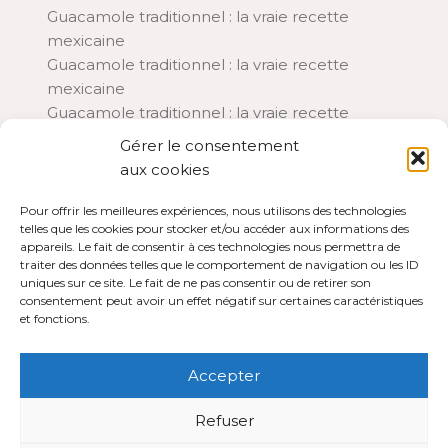
Guacamole traditionnel : la vraie recette
mexicaine
Guacamole traditionnel : la vraie recette
mexicaine
Guacamole traditionnel : la vraie recette
mexicaine
Gérer le consentement
Aubergines à la parmigiana : la recette italienne
aux cookies
traditionnelle
Chia pudding lait de coco et framboises : le petit-
Pour offrir les meilleures expériences, nous utilisons des technologies
telles que les cookies pour stocker et/ou accéder aux informations des
déjeuner d’été rafraîchissant
appareils. Le fait de consentir à ces technologies nous permettra de
Financiers aux framboises : la recette moelleuse
traiter des données telles que le comportement de navigation ou les ID
et fondante
uniques sur ce site. Le fait de ne pas consentir ou de retirer son
consentement peut avoir un effet négatif sur certaines caractéristiques
A PROPOS
et fonctions.
Plan du site
Contact
Accepter
Mentions légales
Refuser