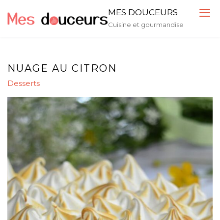
Skip
MES DOUCEURS
to
Cuisine et gourmandise
content
NUAGE AU CITRON
Desserts