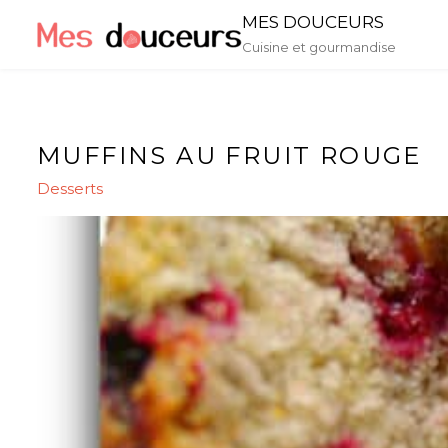
Skip
MES DOUCEURS
to
Cuisine et gourmandise
content
MUFFINS AU FRUIT ROUGE
Desserts