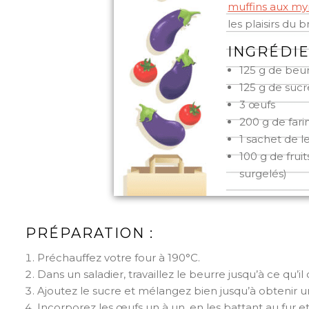
muffins aux myr
les plaisirs du 
INGRÉDIE
125 g de beu
125 g de sucr
3 œufs
200 g de fari
1 sachet de 
100 g de fruit
surgelés)
PRÉPARATION :
Préchauffez votre four à 190°C.
Dans un saladier, travaillez le beurre jusqu’à ce q
Ajoutez le sucre et mélangez bien jusqu’à obtenir
Incorporez les œufs un à un, en les battant au fur 