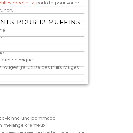
tilles moelleux
, parfaite pour varier
brunch.
NTS POUR 12 MUFFINS :
rre
e
ne
levure chimique
s rouges (j’ai utilisé des fruits rouges
u’il devienne une pommade.
 un mélange crémeux.
et à mesure avec un batteur électrique.