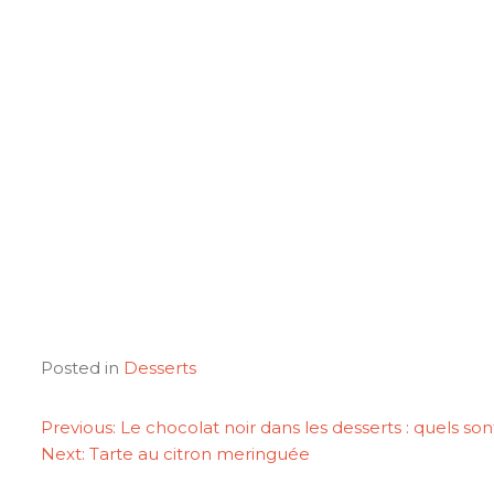
Posted in
Desserts
NAVIGATION
Previous:
Le chocolat noir dans les desserts : quels sont
Next:
Tarte au citron meringuée
DE