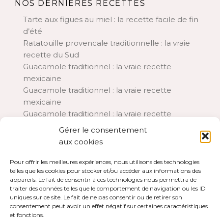
NOS DERNIÈRES RECETTES
Tarte aux figues au miel : la recette facile de fin
d’été
Ratatouille provencale traditionnelle : la vraie
recette du Sud
Guacamole traditionnel : la vraie recette
mexicaine
Guacamole traditionnel : la vraie recette
mexicaine
Guacamole traditionnel : la vraie recette
mexicaine
Gérer le consentement
Aubergines à la parmigiana : la recette italienne
aux cookies
traditionnelle
Chia pudding lait de coco et framboises : le petit-
Pour offrir les meilleures expériences, nous utilisons des technologies
telles que les cookies pour stocker et/ou accéder aux informations des
déjeuner d’été rafraîchissant
appareils. Le fait de consentir à ces technologies nous permettra de
Financiers aux framboises : la recette moelleuse
traiter des données telles que le comportement de navigation ou les ID
et fondante
uniques sur ce site. Le fait de ne pas consentir ou de retirer son
consentement peut avoir un effet négatif sur certaines caractéristiques
A PROPOS
et fonctions.