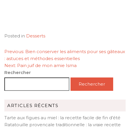
Posted in
Desserts
NAVIGATION
Previous:
Bien conserver les aliments pour ses gâteaux
DE
: astuces et méthodes essentielles
L’ARTICLE
Next:
Pain juif de mon amie Isma
Rechercher
Rechercher
ARTICLES RÉCENTS
Tarte aux figues au miel : la recette facile de fin d’été
Ratatouille provencale traditionnelle : la vraie recette